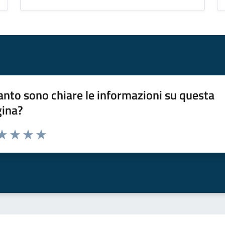
nto sono chiare le informazioni su questa
gina?
da 1 a 5 stelle la pagina
a 1 stelle su 5
aluta 2 stelle su 5
Valuta 3 stelle su 5
Valuta 4 stelle su 5
Valuta 5 stelle su 5