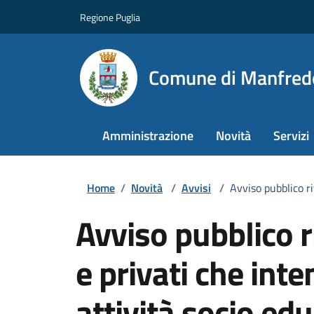
Regione Puglia
Comune di Manfred
Amministrazione
Novità
Servizi
Home
/
Novità
/
Avvisi
/
Avviso pubblico ri
Avviso pubblico ri
e privati che int
attività socio ed