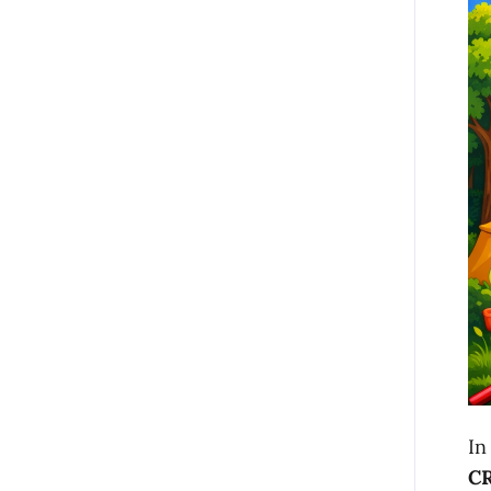
In
CR