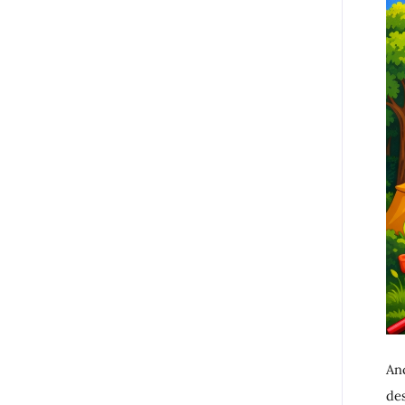
Anc
des