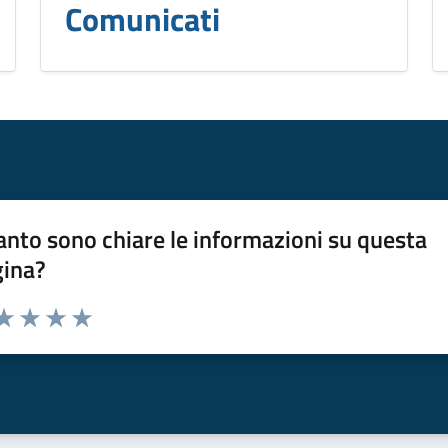
Comunicati
nto sono chiare le informazioni su questa
gina?
da 1 a 5 stelle la pagina
a 1 stelle su 5
aluta 2 stelle su 5
Valuta 3 stelle su 5
Valuta 4 stelle su 5
Valuta 5 stelle su 5