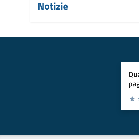
Notizie
Qua
pa
Valuta 
Valut
V