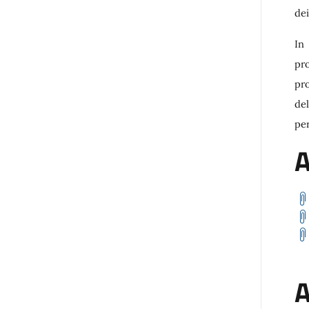
dei
In
pr
pr
del
per
A
A