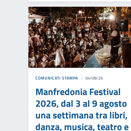
COMUNICATI STAMPA
04/08/26
Manfredonia Festival
2026, dal 3 al 9 agosto
una settimana tra libri,
danza, musica, teatro e