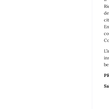
Ri
de
ci
En
co
Co
L’
in
be
P
Sa