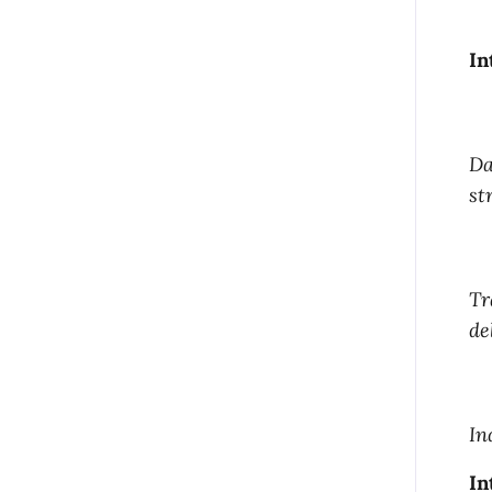
In
Da
st
Tr
de
In
In