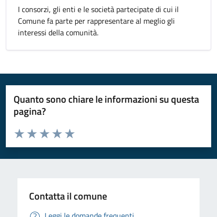
I consorzi, gli enti e le società partecipate di cui il
Comune fa parte per rappresentare al meglio gli
interessi della comunità.
Quanto sono chiare le informazioni su questa
pagina?
Valuta da 1 a 5 stelle la pagina
Valuta 1 stelle su 5
Valuta 2 stelle su 5
Valuta 3 stelle su 5
Valuta 4 stelle su 5
Valuta 5 stelle su 5
Contatta il comune
Leggi le domande frequenti