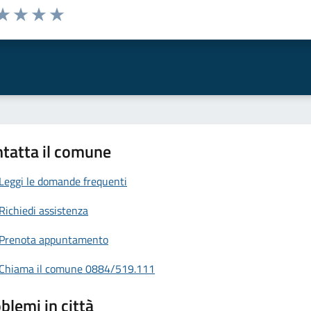
da 1 a 5 stelle la pagina
a 1 stelle su 5
aluta 2 stelle su 5
Valuta 3 stelle su 5
Valuta 4 stelle su 5
Valuta 5 stelle su 5
tatta il comune
Leggi le domande frequenti
Richiedi assistenza
Prenota appuntamento
Chiama il comune 0884/519.111
blemi in città