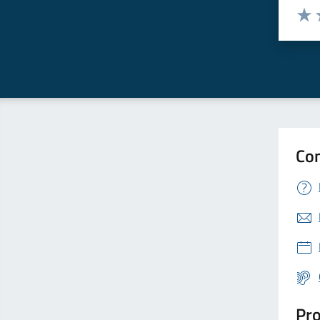
Valuta 
Valut
V
Con
Pro