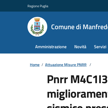
Regione Puglia
Comune di Manfred
Amministrazione
Novità
Servizi
Home
/
Attuazione Misure PNRR
/
Pnrr M4C1I3.
migliorame
sismico press