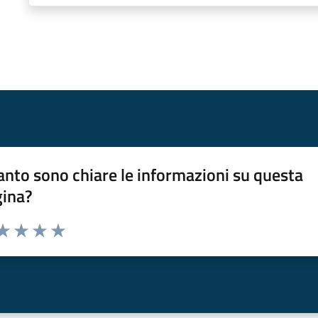
nto sono chiare le informazioni su questa
gina?
da 1 a 5 stelle la pagina
a 1 stelle su 5
aluta 2 stelle su 5
Valuta 3 stelle su 5
Valuta 4 stelle su 5
Valuta 5 stelle su 5