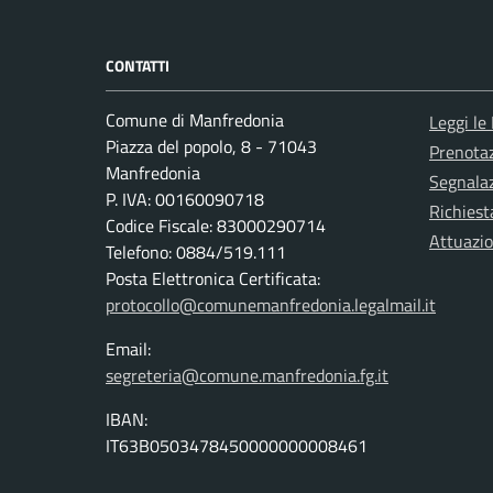
CONTATTI
Comune di Manfredonia
Leggi le
Piazza del popolo, 8 - 71043
Prenota
Manfredonia
Segnalaz
P. IVA: 00160090718
Richiest
Codice Fiscale: 83000290714
Attuazi
Telefono: 0884/519.111
Posta Elettronica Certificata:
protocollo@comunemanfredonia.legalmail.it
Email:
segreteria@comune.manfredonia.fg.it
IBAN:
IT63B0503478450000000008461