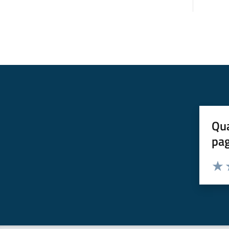
Qua
pa
Valuta 
Valut
V