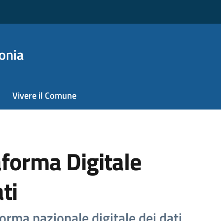
onia
Vivere il Comune
aforma Digitale
ti
orma nazionale digitale dei dati