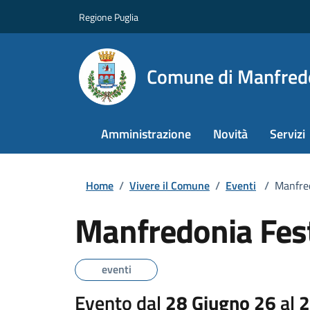
Regione Puglia
Comune di Manfred
Amministrazione
Novità
Servizi
Home
/
Vivere il Comune
/
Eventi
/
Manfre
Manfredonia Fes
eventi
Evento dal
28 Giugno 26
al
2