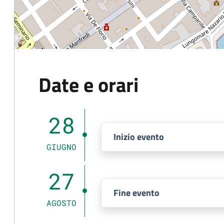
Date e orari
28
Inizio evento
GIUGNO
27
Fine evento
AGOSTO