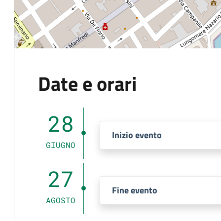
Date e orari
28
Inizio evento
GIUGNO
27
Fine evento
AGOSTO