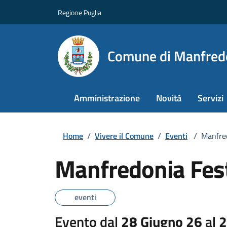
Regione Puglia
Comune di Manfred
Amministrazione
Novità
Servizi
Home
/
Vivere il Comune
/
Eventi
/
Manfre
Manfredonia Fes
eventi
Evento dal
28 Giugno 26
al
2